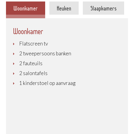
Woonkamer
Keuken
Slaapkamers
Woonkamer
Flatscreen tv
2 tweepersoons banken
2 fauteuils
2 salontafels
1 kinderstoel op aanvraag