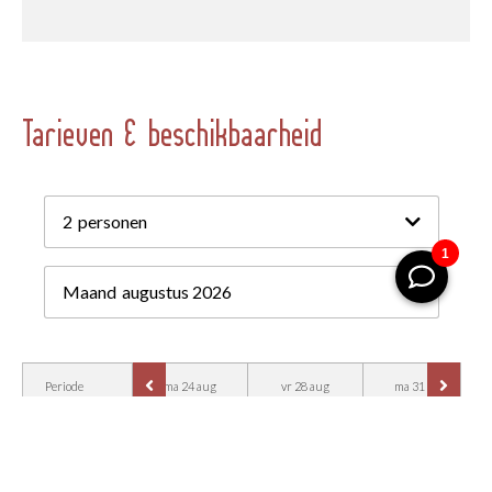
Tarieven & beschikbaarheid
2
personen
Maand
augustus 2026
Periode
ma 24 aug
vr 28 aug
ma 31 aug
€ 1.267,70
Weekend
-
-